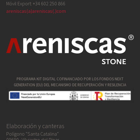
Móvil Export: +34 602 250 866
areniscas(a)areniscas(.)com
PROGRAMA KIT DIGITAL COFINANCIADO POR LOS FONDOS NEXT
GENERATION (EU) DEL MECANISMO DE RECUPERACIÓN Y RESILENCIA
Elaboración y canteras
Polígono “Santa Catalina”
09690 · Vilviestre del Pinar