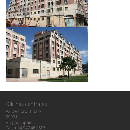
Oficinas centrales
Valdemoro, 1 bajo
09001 ·
Burgos · Spain
Tel.: + 34 947 460 595