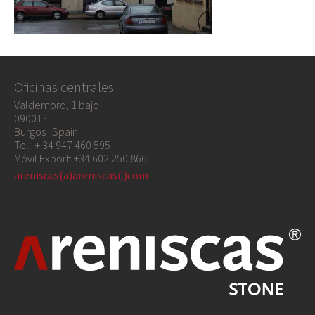
Oficinas centrales
Valdemoro, 1 bajo
09001 ·
Burgos · Spain
Tel.: + 34 947 460 595
Móvil Export: +34 602 250 866
areniscas(a)areniscas(.)com