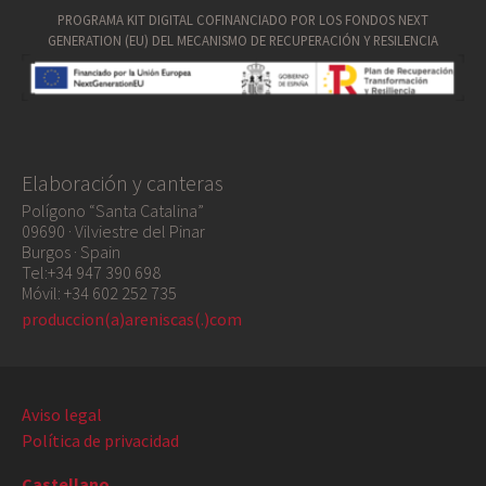
PROGRAMA KIT DIGITAL COFINANCIADO POR LOS FONDOS NEXT
GENERATION (EU) DEL MECANISMO DE RECUPERACIÓN Y RESILENCIA
Elaboración y canteras
Polígono “Santa Catalina”
09690 · Vilviestre del Pinar
Burgos · Spain
Tel:+34 947 390 698
Móvil: +34 602 252 735
produccion(a)areniscas(.)com
Aviso legal
Política de privacidad
Castellano