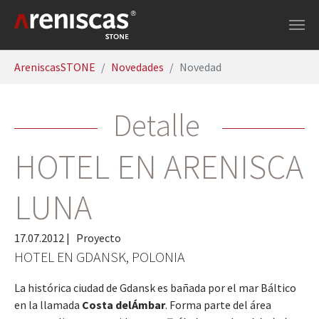
Saltar al contenido principal
Estás aquí:
AreniscasSTONE
Novedades
Novedad
Detalle
HOTEL EN ARENISCA
LUNA
17.07.2012
|
Proyecto
HOTEL EN GDANSK, POLONIA
La histórica ciudad de Gdansk es bañada por el mar Báltico
en la llamada
Costa del
Ámbar
. Forma parte del área